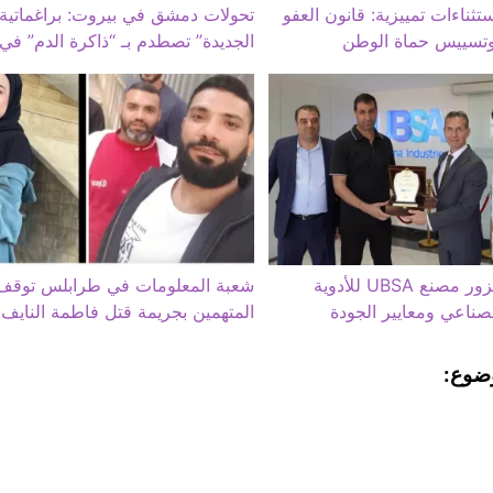
ثناءات تمييزية: قانون العفو
تحولات دمشق في بيروت: براغماتية 
 وتسييس حماة الوطن
الجديدة” تصطدم بـ “ذاكرة الدم” في
السفير التركي يزور مصنع UBSA للأدوية
شعبة المعلومات في طرابلس توقف
صناعي ومعايير الجودة
المتهمين بجريمة قتل فاطمة النايف.
ضوع: