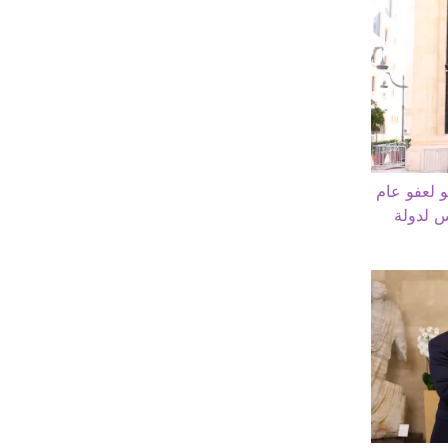
 لعفو عام
 لدولة