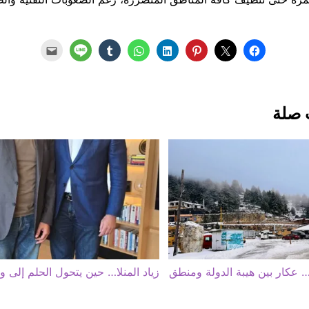
 صلة
 عكار بين هيبة الدولة ومنطق
زياد المنلا… حين يتحول الحلم إلى و