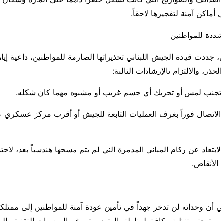
 أماكن آمنة لتفجيرها لاحقاً.
شددة للمواطنين
ددت قيادة الجيش اللبناني تحذيراتها الصارمة للمواطنين، داعية إي
ذر، والالتزام بالإرشادات التالية:
 تجنب لمس أو تحريك أي جسم غريب أو مشبوه مهما كان شكله.
: الاتصال فوراً بغرف العمليات التابعة للجيش أو أقرب مركز عسكري ع
الابتعاد عن ركام المباني المدمرة التي لم يتم مسحها هندسياً بعد، لاح
الأنقاض.
ي أن وحداته لن تدخر جهداً في تأمين عودة آمنة للمواطنين إلى ممتلكا
رة حتى تنظيف كافة المناطق المتضررة، رغم الصعوبات التقنية والظ