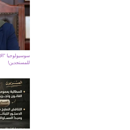
سوسيولوجيا “الانت
للمستجدين!