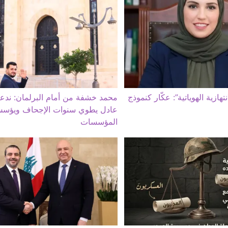
هازية الهوياتية”: عكّار كنموذج
محمد خشفة من أمام البرلمان: ندعو
عادل يطوي سنوات الإجحاف ويؤسس
المؤسسات