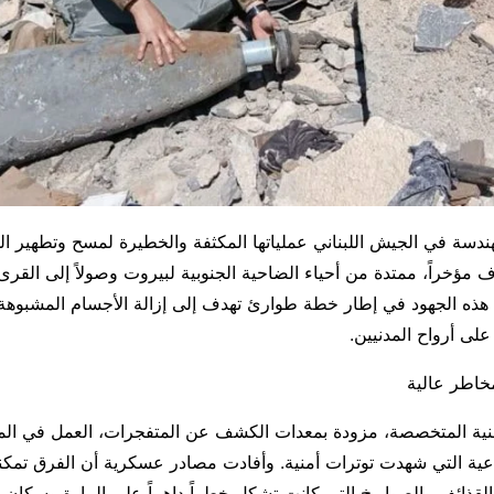
دسة في الجيش اللبناني عملياتها المكثفة والخطيرة لمسح وتطهير ال
مؤخراً، ممتدة من أحياء الضاحية الجنوبية لبيروت وصولاً إلى القرى
 هذه الجهود في إطار خطة طوارئ تهدف إلى إزالة الأجسام المشبوهة 
على أرواح المدنيين.
خاطر عالية
نية المتخصصة، مزودة بمعدات الكشف عن المتفجرات، العمل في الم
عية التي شهدت توترات أمنية. وأفادت مصادر عسكرية أن الفرق تمك
قذائف والصواريخ التي كانت تشكل خطراً داهماً على المارة وسكان ال