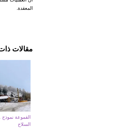
المعقدة.
مقالات ذات
القموعة نموذج …
السلاح