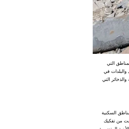
مناطق التي
 والبلدات في
والذخائر التي
ناطق السكنية
نت من تفكيك
أبنية المتضررة،