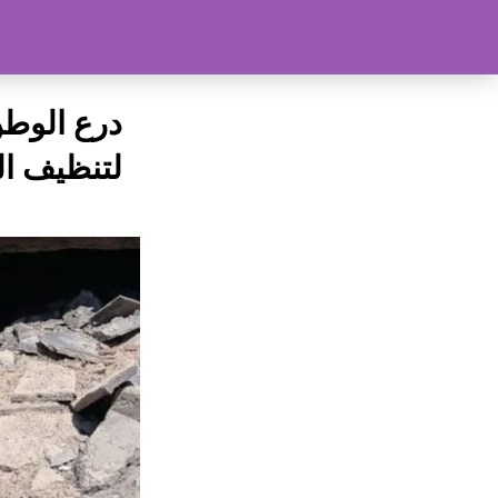
درع الوطن
لتنظيف ال