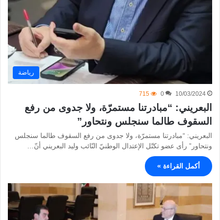
رياضة
715
0
10/03/2024
البعريني: “مبادرتنا مستمرّة، ولا جدوى من رفع
السقوف طالما سنجلس ونتحاور”
البعريني: “مبادرتنا مستمرّة، ولا جدوى من رفع السقوف طالما سنجلس
ونتحاور” رأى عضو تكتّل الإعتدال الوطنيّ النّائب وليد البعريني أنّ…
أكمل القراءة »