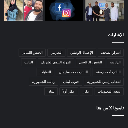
الإشارات
أسرار الصحف
الإعتدال الوطني
البعريني
الجيش اللبناني
الرئاسة
الشغور الرئاسي
المولد النبوي الشريف
النائب
النائب أحمد رستم
النائب محمد سليمان
النفايات
انتخاب رئيس للجمهورية
جنوب لبنان
رئاسة الجمهورية
شعبة المعلومات
عكار
عكار أولاً
لبنان
تابعونا X من هنا