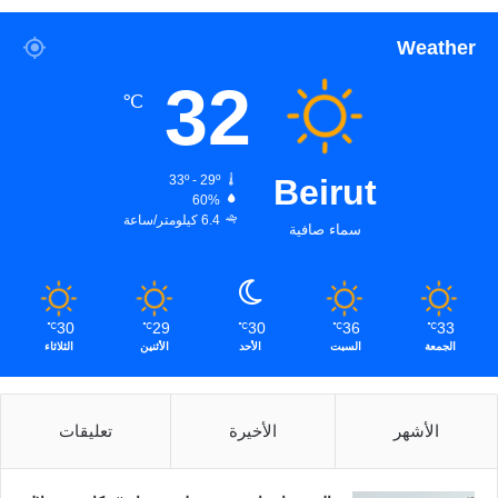
Weather
32
℃
33º - 29º
Beirut
60%
6.4 كيلومتر/ساعة
سماء صافية
30
29
30
36
33
℃
℃
℃
℃
℃
الجمعة
السبت
الأحد
الأثنين
الثلاثاء
الأشهر
الأخيرة
تعليقات