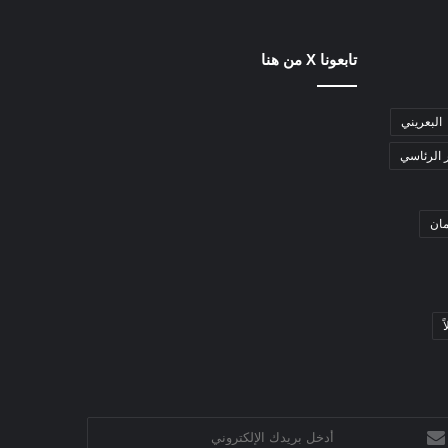
تابعونا X من هنا
البعريني
 الرئاسي
مان
ً
خل