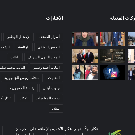
ركات المعدلة
الإشارات
أسرار الصحف
الإعتدال الوطني
الجيش اللبناني
الرئاسة
الشغور
المولد النبوي الشريف
النائب
النائب أحمد رستم
النائب محمد سلي
النفايات
انتخاب رئيس للجمهورية
جنوب لبنان
رئاسة الجمهورية
شعبة المعلومات
عكار
عكار أولا
لبنان
عكار أولاً ، نولي عكار الأهمية بالإضاءة على الحرمان
أد