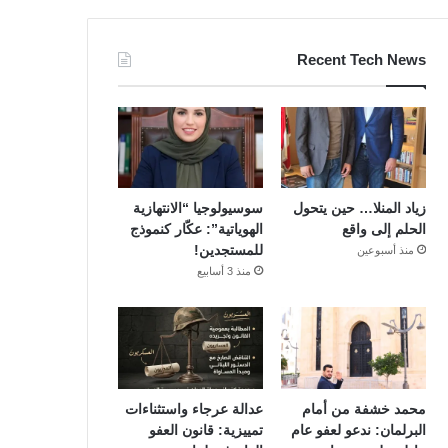
Recent Tech News
زياد المنلا… حين يتحول
سوسيولوجيا “الانتهازية
الحلم إلى واقع
الهوياتية”: عكّار كنموذج
للمستجدين!
منذ أسبوعين
منذ 3 أسابيع
محمد خشفة من أمام
عدالة عرجاء واستثناءات
البرلمان: ندعو لعفو عام
تمييزية: قانون العفو