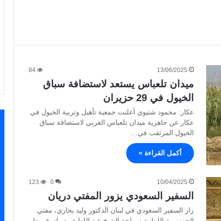
84
13/06/2025
ميدان تلعباس يستعد لاستضافة سباق
الخيول في 29 حزيران
عكار: محمود شتيوي أعلنت جمعية تأهيل وتربية الخيول في
عكار عن جاهزية ميدان تلعباس الغربي لاستضافة سباق
الخيول المرتقب في…
أكمل القراءة »
123
0
10/04/2025
السفير السعودي يزور المفتي دريان
زار السفير السعودي في لبنان الدكتور وليد بخاري، مفتي
الجمهورية اللبنانية سماحة الشيخ عبد اللطيف دريان في دار