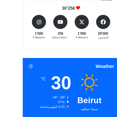
30٬256
1٬000
256
1٬000
28٬000
المتابعون
Followers
Subscribers
Followers
Weather
30
℃
34º - 29º
Beirut
67%
6.25 كيلومتر/ساعة
سماء صافية