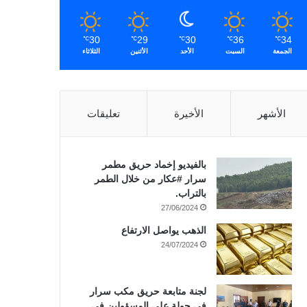
30
29
30
36
34
℃
℃
℃
℃
℃
الجمعة
السبت
الأحد
الأثنين
الثلاثاء
الأشهر
الأخيرة
تعليقات
بالفيديو إخماد حريق مطمر
سرار #عكار من خلال الطمر
بالتراب.
27/06/2024
الذهب يواصل الارتفاع
24/07/2024
لجنة متابعة حريق مكب سرار
في جولة على المسؤولين في