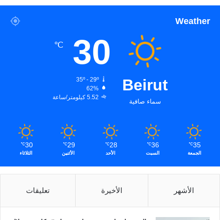
Weather
30
℃
35º - 29º
Beirut
62%
5.52 كيلومتر/ساعة
سماء صافية
30
29
28
36
35
℃
℃
℃
℃
℃
الجمعة
السبت
الأحد
الأثنين
الثلاثاء
الأشهر
الأخيرة
تعليقات