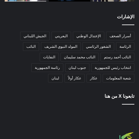
الإشارات
أسرار الصحف
الإعتدال الوطني
البعريني
الجيش اللبناني
الرئاسة
الشغور الرئاسي
المولد النبوي الشريف
النائب
النائب أحمد رستم
النائب محمد سليمان
النفايات
انتخاب رئيس للجمهورية
جنوب لبنان
رئاسة الجمهورية
شعبة المعلومات
عكار
عكار أولاً
لبنان
تابعونا X من هنا