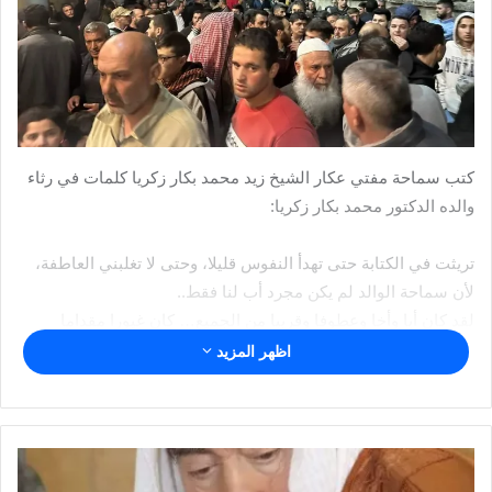
كتب سماحة مفتي عكار الشيخ زيد محمد بكار زكريا كلمات في رثاء
والده الدكتور محمد بكار زكريا:
تريثت في الكتابة حتى تهدأ النفوس قليلا، وحتى لا تغلبني العاطفة،
لأن سماحة الوالد لم يكن مجرد أب لنا فقط..
لقد كان أبا وأخا وعطوفا وقريبا من الجميع… كان غيورا مقداما
مندفعا في طريق كل أحد، حريصا على نشر السنة وتطبيقها..
اظهر المزيد
ستبكيك المنابر والمساجد والمعاهد، ستبكيك دور ومراكز تحفيظ
القرآن الكريم..
ستبكيك الأرامل والأيتام والفقراء والمحتاجون..
نم قرير العين فقد أسست جيلا قرآنيا سيحقق أمنيتك في تحرير
فلسطين والصلاة في المسجد الأقصى محررا..