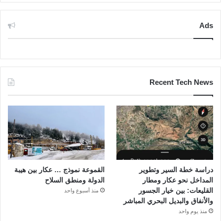
Ads
Recent Tech News
دراسة خطة السير وتطوير
القموعة نموذج … عكار بين هيبة
المداخل نحو عكار ومطار
الدولة ومنطق السلاح
القليعات: بين خيار الجسور
منذ أسبوع واحد
والأنفاق والبديل البحري المباشر
منذ يوم واحد