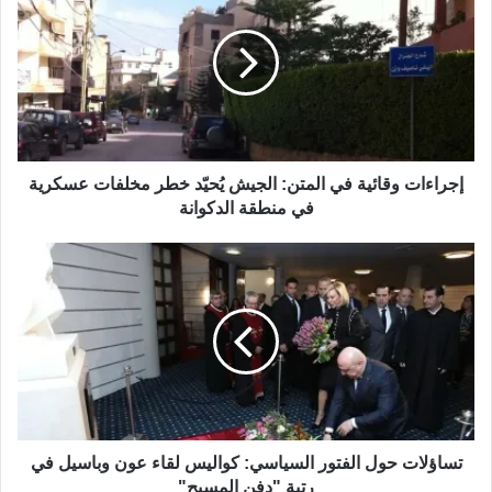
شارك هذا الموضوع:
WhatsApp
فيس بوك
Telegram
X
المزيد
إجراءات وقائية في المتن: الجيش يُحيّد خطر مخلفات عسكرية
استهداف المساجد
جرائم حرب
في منطقة الدكوانة
عدوان إسرائيلي
مجزرة البقاع
تساؤلات حول الفتور السياسي: كواليس لقاء عون وباسيل في
رتبة "دفن المسيح"