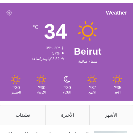
Weather
34
℃
35º - 30º
Beirut
57%
3.52 كيلومتر/ساعة
سماء صافية
30
30
30
37
35
℃
℃
℃
℃
℃
الأحد
الأثنين
الثلاثاء
الأربعاء
الخميس
الأشهر
الأخيرة
تعليقات