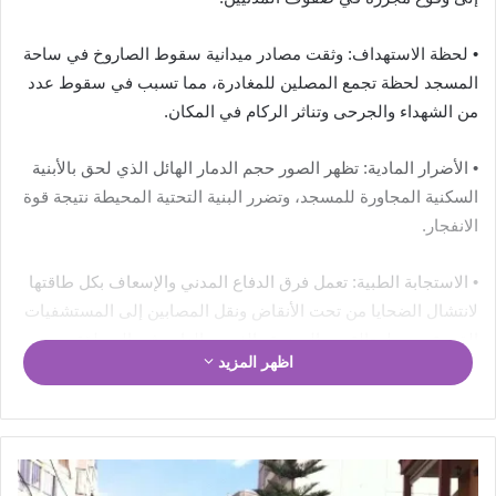
• لحظة الاستهداف: وثقت مصادر ميدانية سقوط الصاروخ في ساحة
المسجد لحظة تجمع المصلين للمغادرة، مما تسبب في سقوط عدد
من الشهداء والجرحى وتناثر الركام في المكان.
• الأضرار المادية: تظهر الصور حجم الدمار الهائل الذي لحق بالأبنية
السكنية المجاورة للمسجد، وتضرر البنية التحتية المحيطة نتيجة قوة
الانفجار.
• الاستجابة الطبية: تعمل فرق الدفاع المدني والإسعاف بكل طاقتها
لانتشال الضحايا من تحت الأنقاض ونقل المصابين إلى المستشفيات
القريبة، وسط حالة من الصدمة والغضب العارم في المنطقة.
اظهر المزيد
تأتي هذه الجريمة في سياق تصاعد الاستهدافات المتعمدة للأحياء
السكنية المكتظة، مما يرفع من وتيرة المأساة الإنسانية التي يعيشها
أهلنا في البقاع والجنوب.