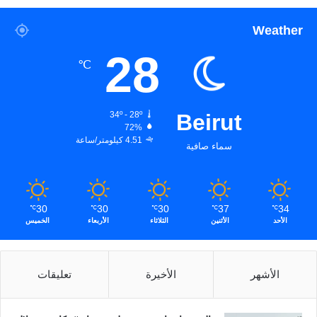
Weather
28
℃
34º - 28º
Beirut
72%
4.51 كيلومتر/ساعة
سماء صافية
30
30
30
37
34
℃
℃
℃
℃
℃
الأحد
الأثنين
الثلاثاء
الأربعاء
الخميس
الأشهر
الأخيرة
تعليقات