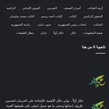
أزمة النفايات
أسرار الصحف
البعريني
الجيش اللبناني
الرئاسة
الشغور الرئاسي
النائب
النائب أحمد رستم
النائب محمد سليمان
النفايات
انتخاب رئيس للجمهورية
جنوب لبنان
رئاسة الجمهورية
شعبة المعلومات
عكار
عكار أولاً
لبنان
مطار القليعات
تابعونا X من هنا
عكار أولاً ، نولي عكار الأهمية بالإضاءة على الحرمان لتحسين
ظروف إنمائها وننشر ما هو جميل لنبقي على طبيعتها الغنية