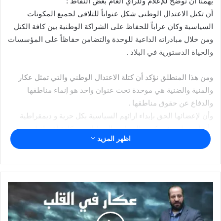
يهمنا أن نوضح للإعلام وللرأي العام بعض النقاط :
أن تكتل الاعتدال الوطني شكل عنواناً للتلاقي لجميع المكونات
السياسية وكان عراباً للحفاظ على الشراكة الوطنية بين كافة الكتل
ومن خلال مبادراته الداعية للوحدة والتضامن حفاظاً على المؤسسات
والحياة الدستورية في البلاد .
ومن هذا المنطلق نؤكد أن كتلة الاعتدال الوطني والتي تمثل عكار
والمنية والضنية هي موحدة تحت عنوان واحد هو إنماء مناطقها
والدفاع عن حقوق مناطقها .
وأن لإعضائها الحق بإبداء ارائهم السياسية بكل حرية و ديمقراطية
وأن أي قرار يتخد يكون بالتشاور والتشارك بين كافة أعضائها
اظهر المزيد
وبالإجماع وهي وجدت كي تبقى.
وسيكون هناك اجتماع موسع لها في مطلع الأسبوع لمناقشة الأوضاع
الراهنة على الساحة السياسية.
شارك هذا الموضوع:
WhatsApp
فيس بوك
Telegram
X