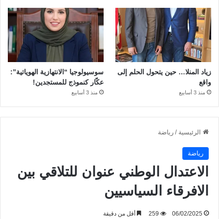
زياد المنلا… حين يتحول الحلم إلى
سوسيولوجيا “الانتهازية الهوياتية”:
واقع
عكّار كنموذج للمستجدين!
منذ 3 أسابيع
منذ 3 أسابيع
الرئيسية
/
رياضة
رياضة
الاعتدال الوطني عنوان للتلاقي بين
الافرقاء السياسيين
06/02/2025
259
أقل من دقيقة