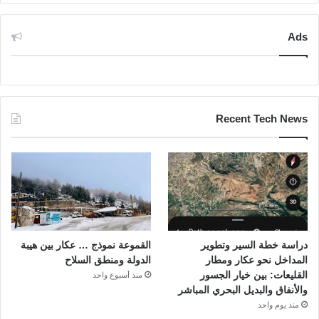
Ads
Recent Tech News
دراسة خطة السير وتطوير
القموعة نموذج … عكار بين هيبة
المداخل نحو عكار ومطار
الدولة ومنطق السلاح
القليعات: بين خيار الجسور
منذ أسبوع واحد
والأنفاق والبديل البحري المباشر
منذ يوم واحد