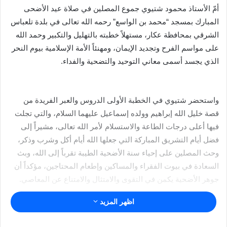
أمّ الأستاذ محمود شتيوي جموع المصلين في صلاة عيد الأضحى
المبارك بمسجد “محمد بن الواسع” رحمه الله تعالى في بلدة تلعباس
الشرقي بمحافظة عكار، مستهلاً خطبته بالتهليل والتكبير وحمد الله
على مواسم الفرح وتجديد الإيمان، ومهنئاً الأمة الإسلامية بيوم النحر
الذي يجسد أسمى معاني التوحيد والتضحية والفداء.
واستحضر شتيوي في الخطبة الأولى الدروس والعبر الفريدة من
قصة خليل الله إبراهيم وولده إسماعيل عليهما السلام، والتي تجلت
فيها أعلى درجات الطاعة والاستسلام لأمر الله تعالى، مشيراً إلى
فضل أيام التشريق المباركة التي جعلها الله أيام أكل وشرب وذكر،
وحث المصلين على إحياء سنة الأضحية الطيبة تقرباً إلى الله، وبث
السعادة في بيوت الفقراء والمساكين وإطعام المحتاجين، مؤكداً أن
جوهر الأضحية يكمن في التقوى والامتثال والامتناع عن المعاصي.
اظهر المزيد
وفي الخطبة الثانية، شدد شتيوي على أن العيد يمثل فرصة عظيمة