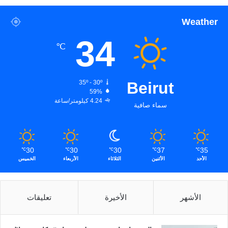
Weather
34
℃
35º - 30º
Beirut
59%
4.24 كيلومتر/ساعة
سماء صافية
30
30
30
37
35
℃
℃
℃
℃
℃
الأحد
الأثنين
الثلاثاء
الأربعاء
الخميس
الأشهر
الأخيرة
تعليقات