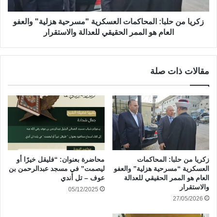
الله البلاد والعباد وينشر الأمن والأمان والرخاء، ويؤلف بين قلوب
المسلمين، سائلين المولى عز وجل أن يتقبل الطاعات ويعيد العيد
زكريا من حلبا: المحاكمات العسكرية "مسرحية هزلية" والعفو
على الجميع بالخير والبركات.
العام هو الممر الحقيقي للعدالة والاستقرار
شارك هذا الموضوع:
WhatsApp
فيس بوك
Telegram
X
مقالات ذات صلة
المزيد
العفو العام
عيد الأضحى المبارك
زكريا من حلبا: المحاكمات
محاضرة بعنوان: “فليقل خيرًا أو
العسكرية “مسرحية هزلية” والعفو
ليصمت” في مسجد عبدالرحمن بن
العام هو الممر الحقيقي للعدالة
عوف – تل أندي
والاستقرار
05/12/2025
27/05/2026