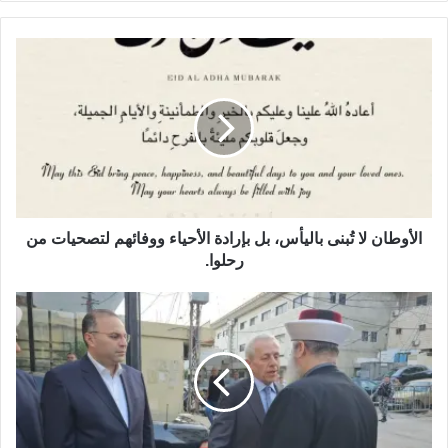
لغسل القلوب من الأحقاد والضغائن، داعياً إلى صلة الأرحام، والتغافر
بين المتخاصمين، وإدخال السرور على الأهل والأولاد، مع التمسك
بالرفق والمحبة وإغاثة المستضعفين والمنكوبين في كل مكان.
وفي لفتة وطنية وإنسانية بارزة، وجه شتيوي نداءً حاراً إلى
المسؤولين، مؤكداً أن فرحة العيد لا تكتمل ولدينا غُصة في القلوب
تتألم لعائلات خلت من معيلها وأمهات يبكين أبناءهن خلف القضبان،
حيث رفع الصوت مطالباً بضرورة إقرار قانون العفو العام الشامل
الأوطان لا تُبنى باليأس، بل بإرادة الأحياء ووفائهم لتصحيات من
الذي يرفع الظلم والمعاناة، ويُنهي بشكل كامل ملف المعتقلين
رحلوا.
الإسلاميين القابعين في السجون منذ سنوات طويلة، لإنصافهم
وإعادتهم إلى أسرهم ومجتمعاتهم ضمن مصالحة وطنية جامعة تفرّج
كربات أطفال طال انتظارهم، معتبراً أن العفو والعدل هما أساس
الملك وباب لرحمة رب العالمين.
واختتمت الشعائر بالدعاء لجمهور الحجيج بقبول نسكهم، وأن يحفظ