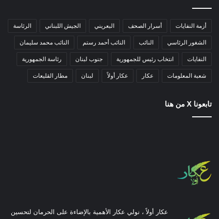
أزمة النفايات
أسرار الصحف
البعريني
الجيش اللبناني
الرئاسة
الشغور الرئاسي
النائب
النائب أحمد رستم
النائب محمد سليمان
النفايات
انتخاب رئيس للجمهورية
جنوب لبنان
رئاسة الجمهورية
شعبة المعلومات
عكار
عكار أولاً
لبنان
مطار القليعات
تابعونا X من هنا
عكار أولاً ، نولي عكار الأهمية بالإضاءة على الحرمان لتحسين