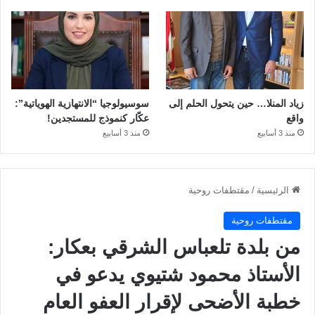
زياد المنلا… حين يتحول الحلم إلى
سوسيولوجيا “الانتهازية الهوياتية”:
واقع
عكّار كنموذج للمستجدين!
منذ 3 أسابيع
منذ 3 أسابيع
الرئيسية
/
مقتطفات روحية
مقتطفات روحية
من بلدة تلعباس الشرقي بعكار:
الأستاذ محمود شتيوي يدعو في
خطبة الأضحى لإقرار العفو العام