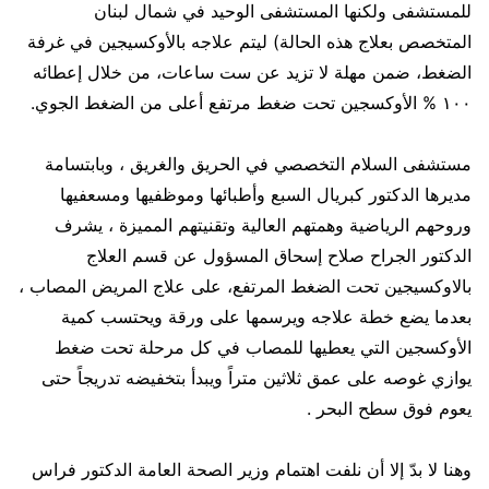
للمستشفى ولكنها المستشفى الوحيد في شمال لبنان
المتخصص بعلاج هذه الحالة) ليتم علاجه بالأوكسيجين في غرفة
الضغط، ضمن مهلة لا تزيد عن ست ساعات، من خلال إعطائه
١٠٠ % الأوكسجين تحت ضغط مرتفع أعلى من الضغط الجوي.
مستشفى السلام التخصصي في الحريق والغريق ، وبابتسامة
مديرها الدكتور كبريال السبع وأطبائها وموظفيها ومسعفيها
وروحهم الرياضية وهمتهم العالية وتقنيتهم المميزة ، يشرف
الدكتور الجراح صلاح إسحاق المسؤول عن قسم العلاج
بالاوكسيجين تحت الضغط المرتفع، على علاج المريض المصاب ،
بعدما يضع خطة علاجه ويرسمها على ورقة ويحتسب كمية
الأوكسجين التي يعطيها للمصاب في كل مرحلة تحت ضغط
يوازي غوصه على عمق ثلاثين متراً ويبدأ بتخفيضه تدريجاً حتى
يعوم فوق سطح البحر .
وهنا لا بدّ إلا أن نلفت اهتمام وزير الصحة العامة الدكتور فراس