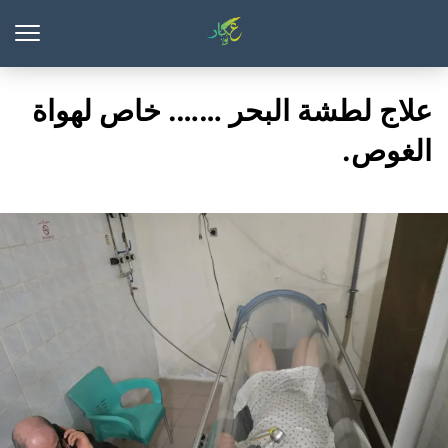
علاج لطشة البحر ……. خاص لهواة
الغوص.