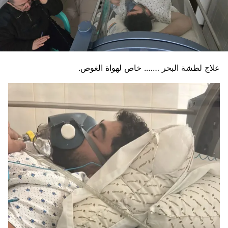
علاج لطشة البحر ……. خاص لهواة الغوص.