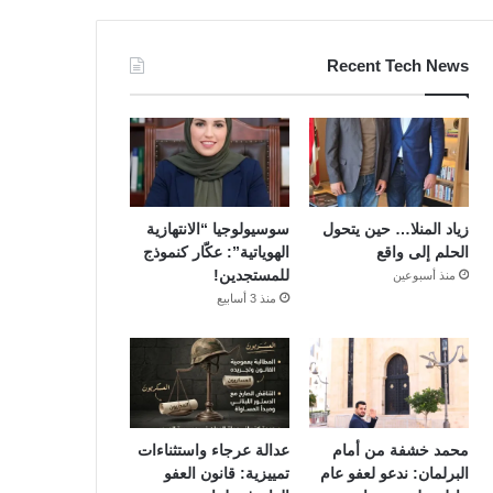
Recent Tech News
زياد المنلا… حين يتحول
سوسيولوجيا “الانتهازية
الحلم إلى واقع
الهوياتية”: عكّار كنموذج
للمستجدين!
منذ أسبوعين
منذ 3 أسابيع
محمد خشفة من أمام
عدالة عرجاء واستثناءات
البرلمان: ندعو لعفو عام
تمييزية: قانون العفو