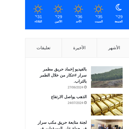
31
29
36
35
29
℃
℃
℃
℃
℃
الجمعة
السبت
الأحد
الأثنين
الثلاثاء
الأشهر
الأخيرة
تعليقات
بالفيديو إخماد حريق مطمر
سرار #عكار من خلال الطمر
بالتراب.
27/06/2024
الذهب يواصل الارتفاع
24/07/2024
لجنة متابعة حريق مكب سرار
في جولة على المسؤولين في