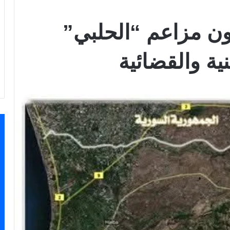
ون مزاعم “الحلبي”
نية والقضائية