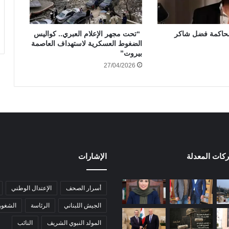
حاكمة فضل شاكر
“تحت مجهر الإعلام العبري.. كواليس
الضغوط العسكرية لاستهداف العاصمة
بيروت”
27/04/2026
ركات المعدلة
الإشارات
أسرار الصحف
الإعتدال الوطني
الجيش اللبناني
الرئاسة
الشغور
المولد النبوي الشريف
النائب