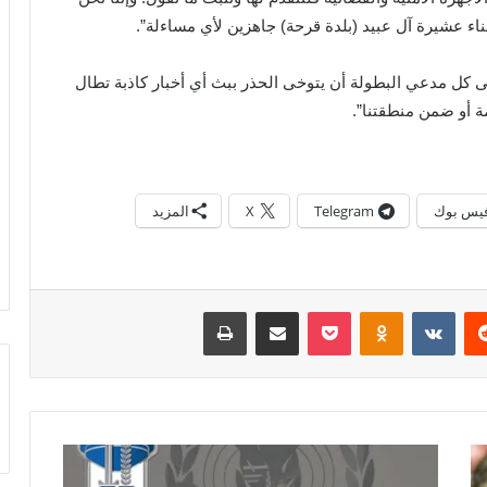
أبناء عشيرة آل عبيد (بلدة قرحة) جاهزين لأي مساءلة”.
ى كل مدعي البطولة أن يتوخى الحذر ببث أي أخبار كاذبة تطال
ة أو ضمن منطقتنا”.
يس بوك
Telegram
X
المزيد
ريست
Odnoklassniki
بوكيت
مشاركة عبر البريد
طباعة