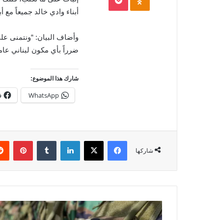
أبناء وادي خالد جميعاً مع 
وأضاف البيان: “ونتمنى عل
ضرراً بأي مكون لبناني عام
شارك هذا الموضوع:
WhatsApp
ف
فيسبوك
X
لينكدإن
بينتي
شاركها