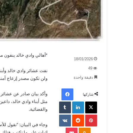
*أهالي وادي خالد ينفون مزا
18/01/2026
49
نفت عشائر وادي خالد وأبنا
دقيقة واحدة
ولن تكون مصدر إزعاج أمني
فيسبوك
وأكد بيان صادر عن عشائر و
شاركها
X
لينكدإن
مثل أبناء وادي خالد، داعين
والقضائية.
بينتيريست
وجاء في البيان: “نقول للأ
بوكيت
Odnoklassniki
إثبات على ما تكتب، فتلك ال