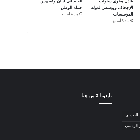
عادل يطوي سنوات
العام في لبنان وتسييس
الإجحاف ويؤسس لدولة
حماة الوطن
المؤسسات
منذ 4 أسابيع
منذ 3 أسابيع
تابعونا X من هنا
البعريني
 الرئاسي