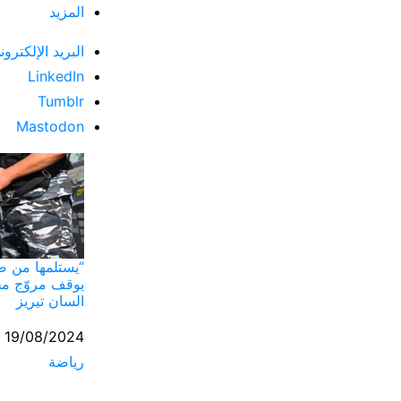
المزيد
البريد الإلكترون
LinkedIn
Tumblr
Mastodon
“يستلمها من صب
يوقف مروّج م
السان تيريز
التاريخ
19/08/2024
رياضة
في ما يتعلق بما