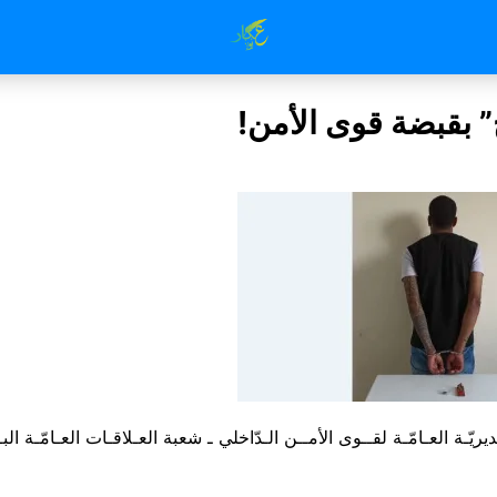
ج” بقبضة قوى الأمن!
ريّـة العـامّـة لقــوى الأمــن الـدّاخلي ـ شعبة العـلاقـات العـامّـة البــ