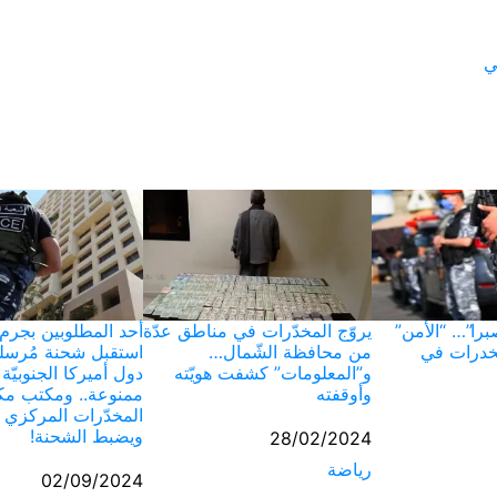
ي
را”… “الأمن”
يروّج المخدّرات في مناطق عدّة
أحد المطلوبين بجرم
خدرات في
من محافظة الشّمال…
استقبل شحنة مُرسل
و”المعلومات” كشفت هويّته
دول أميركا الجنوبيّة
وأوقفته
ممنوعة.. ومكتب مك
المخدّرات المركزي 
ويضبط الشحنة!
التاريخ
28/02/2024
 يأتي
رياضة
في ما يتعلق بما يأتي
التاريخ
02/09/2024