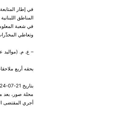
في إطار المتابعة
المناطق اللبنانية
في شعبة المعلوما
وتعاطي المخدِّرا
– ع. م. (مواليد عام ۲۰۰۱، فلسطيني سوري) الملقب بـ “ا
بحقه أربع ملاحقا
محلة صور، بعد مح
أجري المقتضى الق