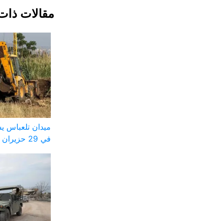
مقالات ذات
ميدان تلعباس ي
في 29 حزيران