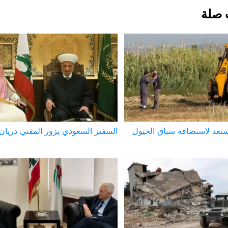
 صلة
ستعد لاستضافة سباق الخيول
السفير السعودي يزور المفتي دريان