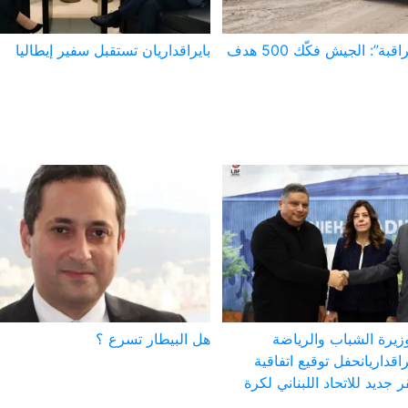
تقارير “لجنة المراقبة”: الجيش فكّك 500 هدف
بايراقداريان تستقبل سفير إيطاليا
زيرة الشباب والرياضة
هل البيطار تسرع ؟
راقداريانحفل توقيع اتفاقية
 جديد للاتحاد اللبناني لكرة