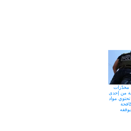
 مخدّرات
ة من إحدى
 تحتوي مواد
افحة
يوقفه