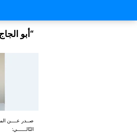
“أبو الجا
صــدر عــــن المدي
التّالــــــي: