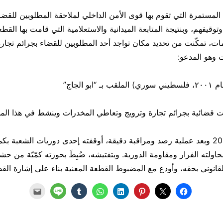
 المستمرة التي تقوم بها قوى الأمن الداخلي لملاحقة المطلوبين للق
 وتوقيفهم، وبنتيجة المتابعة الميدانية والاستعلامية التي قامت بها الق
ت، تمكّنت من تحديد مكان تواجد أحد المطلوبين للقضاء بجرائم تجارة
ت وهو المدعو:
بو الجاج”
ت قضائية بجرائم تجارة وترويج وتعاطي المخدرات وينشط في هذا الم
بتاريخ 21-07-2024 وبعد عملية رصد ومراقبة دقيقة، أوقفته إحدى دوريات الشعب
اولته الفرار ومقاومة الدورية. وبتفتيشه، ضُبِطَ بحوزته كمّيّة من ح
انوني بحقه، وأودع مع المضبوط القطعة المعنية بناء على إشارة الق